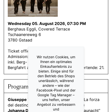
Wednesday 05. August 2026, 07:30 PM
Berghaus Eggli, Covered Terrace
Tschaanereweg 6
3780 Gstaad
Ticket office opening: 18:00
Admission: 19:00
Wir nutzen Cookies, um
inkl. Berg- und Talfahrt
Ihnen ein optimales
Einkaufserlebnis zu
Bergfahrt ab 18.15h, Talfahrt nach Konzertende: 21.00
bieten. Einige sind für
den Betrieb des Shops
unerlässlich, während
Program
andere – wie der
Facebook-Pixel und der
Google Tag Manager –
Giuseppe Verdi
Overture to the opera “La forza
uns helfen, unser
Angebot zu verbessern
del destino” (1861) (arr. for wind quintet)
und
Johanna Doderer
Wind Quintet No. 1 “Raunacht”