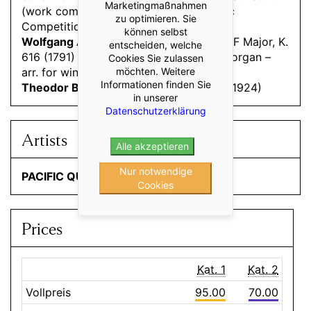
Marketingmaßnahmen
(work commissionned by the ARD Music
zu optimieren. Sie
Competition 2024)
können selbst
Wolfgang Amadeus Mozart
Andante in F Major, K.
entscheiden, welche
616 (1791) (orig. for a small mechanical organ –
Cookies Sie zulassen
arr. for wind quintet)
möchten. Weitere
Informationen finden Sie
Theodor Blumer
Wind Quintet, Op. 52 (1924)
in unserer
Datenschutzerklärung
Artists
Alle akzeptieren
Nur notwendige
PACIFIC QUINTET
Cookies
Prices
Kat. 1
Kat. 2
Vollpreis
95.00
70.00