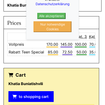
Datenschutzerklärung
Khatia Buniatishvili
Piano
Alle akzeptieren
Prices
Nur notwendige
Cookies
Kat. 1
Kat. 2
Kat. 3
Kat. 4
Vollpreis
170.00
145.00
100.00
70.00
Rabatt Teen Special
85.00
72.50
50.00
35.00
Cart
Khatia Buniatishvili
to shopping cart