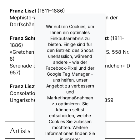
Franz Liszt
(1811–1886)
Mephisto-Walzer Nr. 1 S. 514 «Der Tanz in der
Dorfschänke»
Wir nutzen Cookies, um
Ihnen ein optimales
Franz Schubert
(1797-1828) /
Franz Liszt
(1811-
Einkaufserlebnis zu
bieten. Einige sind für
1886)
den Betrieb des Shops
«Gretchen am Spinnrade» (D 118 op. 2 / S. 558 Nr.
unerlässlich, während
8)
andere – wie der
Serenade d-Moll S. 560 Nr. 7 (nach «Ständchen» D
Facebook-Pixel und der
957)
Google Tag Manager –
uns helfen, unser
Angebot zu verbessern
Franz Liszt
(1811–1886)
und
Consolation Nr. 3 S. 172
Marketingmaßnahmen
Ungarische Rhapsodie Nr. 6 Des-Dur S. 359
zu optimieren. Sie
können selbst
entscheiden, welche
Cookies Sie zulassen
möchten. Weitere
Artists
Informationen finden Sie
in unserer