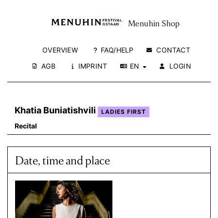
Menuhin Shop
OVERVIEW
FAQ/HELP
CONTACT
AGB
IMPRINT
EN
LOGIN
Khatia Buniatishvili
LADIES FIRST
Recital
Date, time and place