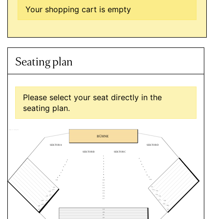
Your shopping cart is empty
Seating plan
Please select your seat directly in the
seating plan.
waiting for Seating Plan
BÜHNE
SEKTOR A
SEKTOR D
SEKTOR B
SEKTOR C
1
2
2
2
3
3
3
4
4
4
5
5
5
6
6
6
7
7
7
8
8
8
9
9
9
10
10
10
11
12
12
12
13
13
13
14
14
14
15
15
15
16
16
16
17
17
18
17
18
19
19
20
20
21
21
19
20
21
22