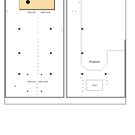
30
25
32
31
Schiff links
Schiff rechts
1
2
3
4
5
24
6
7
8
9
10
11
12
13
14
Empore
15
16
17
18
33
26
34
27
35
28
Schiff links
Schiff rechts
19
36
29
Orgel
20
37
21
38
22