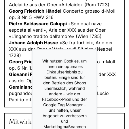
Adelaide aus der Oper «Adelaide» (Rom 1723)
Georg Friedrich Händel
Concerto grosso d-Moll
op. 3 Nr. 5 HWV 316
Pietro Baldassare Galuppi
«Son qual nave
esposta ai venti», Arie der XXX aus der Oper
«L’inganno tradito dall’amore» (Wien 1735)
Johann Adolph Hasse
«Se fra turbini», Arie der
XXX aus der Oper «Attalo, re di Bitinia» (Neapel
1728)
Wir nutzen Cookies, um
Georg Friedrich Händel
Concerto grosso h-Moll
Ihnen ein optimales
op. 6 Nr. 12 HWV 330 (1739)
Einkaufserlebnis zu
Giovanni Porta
«Mi parla nel seno», Arie der XXX
bieten. Einige sind für
aus der Oper «Farnace» (Bologna 1731)
den Betrieb des Shops
Geminiano Giacomelli
«Bel cader qualor
unerlässlich, während
pugnando», Arie der XXX aus der Oper «Lucio
andere – wie der
Papirio dittatore» (Parma 1729)
Facebook-Pixel und der
Google Tag Manager –
uns helfen, unser
Angebot zu verbessern
Mitwirkende
und
Marketingmaßnahmen