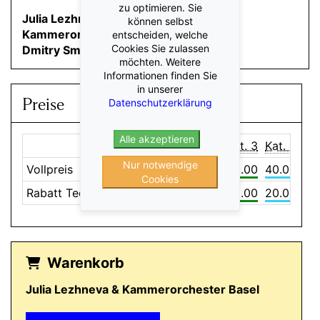
zu optimieren. Sie
Julia Lezhneva
Sopran
können selbst
Kammerorchester Basel
entscheiden, welche
Cookies Sie zulassen
Dmitry Smirnov
Violine & Leitung
möchten. Weitere
Informationen finden Sie
in unserer
Preise
Datenschutzerklärung
Alle akzeptieren
Kat. 1
Kat. 2
Kat. 3
Kat. 4
Nur notwendige
Vollpreis
130.00
110.00
70.00
40.00
Cookies
Rabatt Teen Special
65.00
55.00
35.00
20.00
Warenkorb
Julia Lezhneva & Kammerorchester Basel