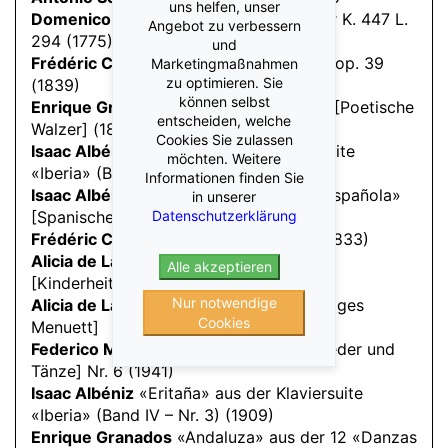
uns helfen, unser
Domenico Scarlatti
Klaviersonate G-Dur K. 447 L.
Angebot zu verbessern
294 (1775)
und
Frédéric Chopin
Scherzo Nr. 3 cis-Moll op. 39
Marketingmaßnahmen
zu optimieren. Sie
(1839)
können selbst
Enrique Granados
8 «Valses poeticos» [Poetische
entscheiden, welche
Walzer] (1887)
Cookies Sie zulassen
Isaac Albéniz
«Triana» aus der Klaviersuite
möchten. Weitere
«Iberia» (Band II – Nr. 3) (1907)
Informationen finden Sie
Isaac Albéniz
«Sevilla» aus der «Suite española»
in unserer
Datenschutzerklärung
[Spanische Suite] op. 37 (Nr. 3) (1886)
Frédéric Chopin
Boléro a-Moll op. 19 (1833)
Alicia de Larrocha
«Sueño infantil»
Alle akzeptieren
[Kinderheitstraum]
Nur notwendige
Alicia de Larrocha
«Minué triste» [Trauriges
Cookies
Menuett]
Federico Mompou
«Cançó i dansa» [Lieder und
Tänze] Nr. 6 (1941)
Isaac Albéniz
«Eritaña» aus der Klaviersuite
«Iberia» (Band IV – Nr. 3) (1909)
Enrique Granados
«Andaluza» aus der 12 «Danzas