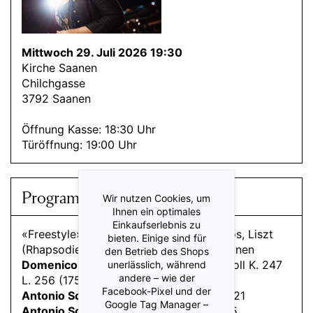
Mittwoch 29. Juli 2026 19:30
Kirche Saanen
Chilchgasse
3792 Saanen
Öffnung Kasse: 18:30 Uhr
Türöffnung: 19:00 Uhr
Programm
Wir nutzen Cookies, um
Ihnen ein optimales
Einkaufserlebnis zu
«Freestyle» Werke von Albéniz, Granados, Liszt
bieten. Einige sind für
(Rhapsodie espagnole) und Improvisationen
den Betrieb des Shops
Domenico Scarlatti
Klaviersonate cis-Moll K. 247
unerlässlich, während
andere – wie der
L. 256 (1753)
Facebook-Pixel und der
Antonio Soler
Klaviersonate cis-Moll R. 21
Google Tag Manager –
Antonio Soler
Klaviersonate G-Dur R. 45