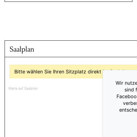
Saalplan
Bitte wählen Sie Ihren Sitzplatz direkt im Saalplan au
Wir nutze
Warte auf Saalplan
sind 
Facebook
verbe
entsche