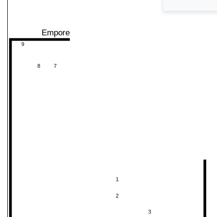
Empore
9
8
7
1
2
3