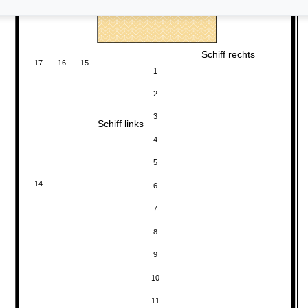
Schiff rechts
17
16
15
1
2
3
Schiff links
4
5
14
6
7
8
9
10
11