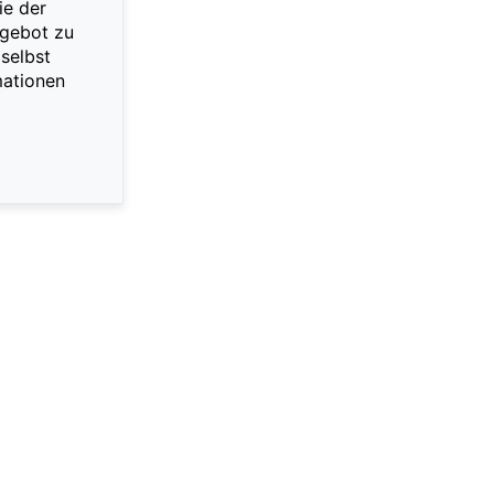
ie der
ngebot zu
selbst
mationen