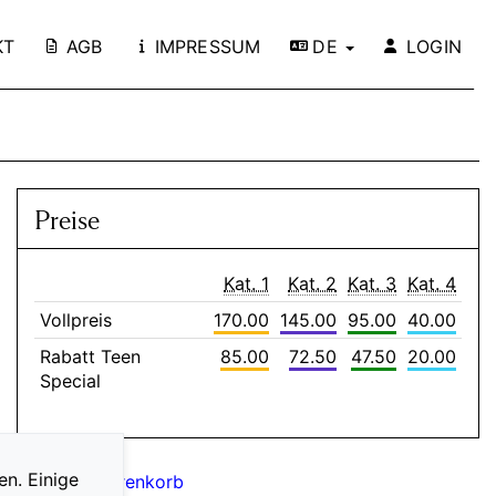
KT
AGB
IMPRESSUM
DE
LOGIN
Preise
Kat. 1
Kat. 2
Kat. 3
Kat. 4
Vollpreis
170.00
145.00
95.00
40.00
Rabatt Teen
85.00
72.50
47.50
20.00
Special
en. Einige
Zum Warenkorb