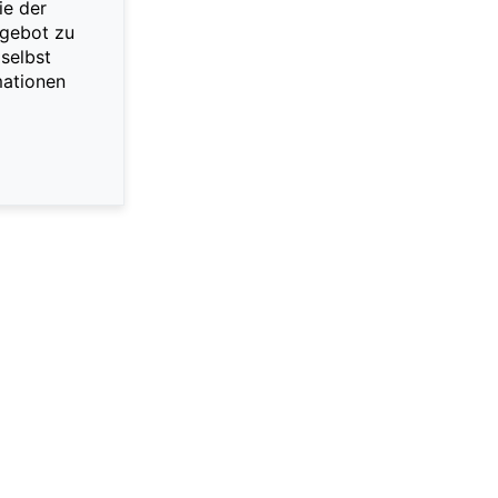
ie der
ngebot zu
selbst
mationen