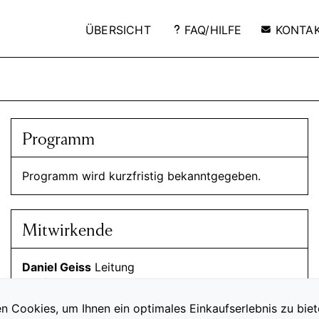
ÜBERSICHT
FAQ/HILFE
KONTA
Programm
Programm wird kurzfristig bekanntgegeben.
Mitwirkende
Daniel Geiss
Leitung
Daniel Hope
Violine
Tanja Sonc
Violine
n Cookies, um Ihnen ein optimales Einkaufserlebnis zu biet
Adrien La Marca
Viola