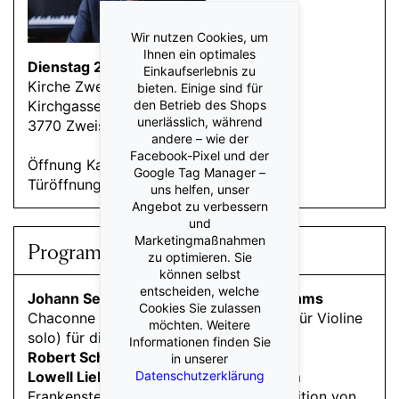
Wir nutzen Cookies, um
Ihnen ein optimales
Dienstag 21. Juli 2026 19:30
Einkaufserlebnis zu
Kirche Zweisimmen
bieten. Einige sind für
den Betrieb des Shops
Kirchgasse
unerlässlich, während
3770 Zweisimmen
andere – wie der
Facebook-Pixel und der
Öffnung Kasse: 18:30 Uhr
Google Tag Manager –
Türöffnung: 19:00 Uhr
uns helfen, unser
Angebot zu verbessern
und
Marketingmaßnahmen
Programm
zu optimieren. Sie
können selbst
entscheiden, welche
Johann Sebastian Bach, Johannes Brahms
Cookies Sie zulassen
Chaconne aus der Partita Nr. 2 d-Moll (für Violine
möchten. Weitere
solo) für die linke Hand allein bearbeitet
Informationen finden Sie
Robert Schumann
Carnaval op. 9
in unserer
Datenschutzerklärung
Lowell Liebermann
«Three Dances from
Frankenstein» op. 140 (Auftragskomposition von